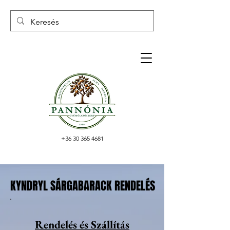
+36 30 365 4681
KYNDRYL SÁRGABARACK RENDELÉS
KYNDRYL SÁRGABARACK RENDELÉS
Rendelés és Szállítás