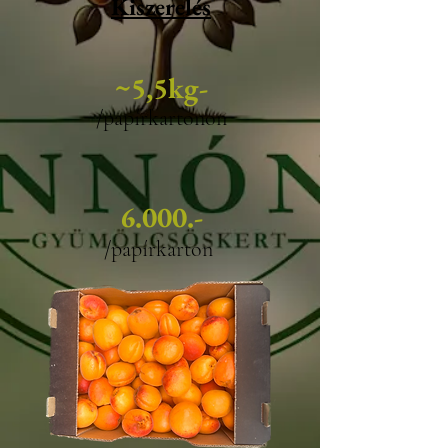
Kiszerelés
~5,5kg-
/papírkartonon
6.000.-
/papírkarton