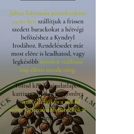
J
úlius folyamán péntekenként
14:00-kor
szállítjuk a frissen
szedett barackokat a hétvégi
befőzéshez a Kyndryl
Irodához. Rendelésedet már
most előre is leadhatod, vagy
legkésőbb
minden szállítási
nap előtti szerda estig.
Töltsd ki a lenti adatlapot,
k
attints a 'Rendelés' gombra
és
már érleljük is a neked
szánt legfinamabb barackokat
az idei befőzéshez!