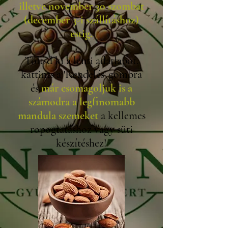
illetve november 30 szombat
(december 3-i szállításhoz)
estig.
Töltsd ki a lenti adatlapot,
k
attints a 'Rendelés' gombra
és
már csomagoljuk is a
számodra a legfinomabb
mandula szemeket
a kellemes
ropogtatáshoz vagy süti
készítéshez!