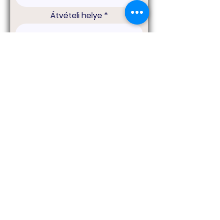
Átvételi helye
1 kg-os csomagból rendelt
mennyiség
0,5 kg-os csomagból rendelt
mennyiség
Átvétel napja