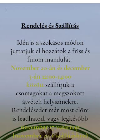
Rendelés és Szállítás
Idén is a szokásos módon
juttatjuk el hozzátok a friss és
finom mandulát.
November 20-án és december
3-án 12:00-14:00
között
szállítjuk a
csomagokat a megszokott
átvételi helyszínekre.
Rendelésedet már most előre
is leadhatod, vagy legkésőbb
november 17 vasárnap
(november 20-i szállításhoz)