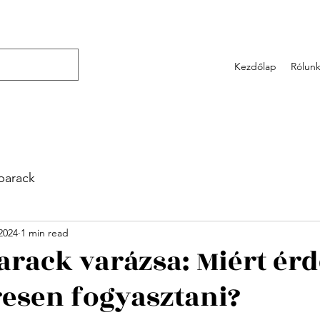
Kezdőlap
Rólun
barack
2024
1 min read
arack varázsa: Miért ér
esen fogyasztani?