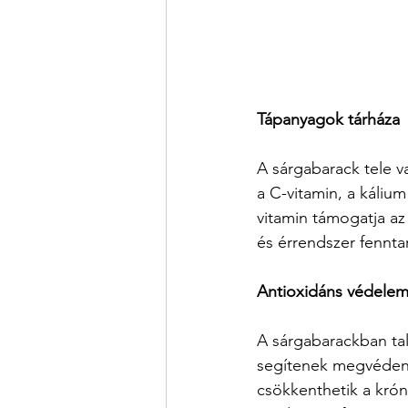
Tápanyagok tárháza
A sárgabarack tele v
a C-vitamin, a kálium
vitamin támogatja az
és érrendszer fennta
Antioxidáns védele
A sárgabarackban talá
segítenek megvédeni 
csökkenthetik a krón