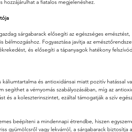
s hozzájárulhat a fiatalos megjelenéshez.
tója
gazdag sárgabarack elősegíti az egészséges emésztést, 
lis bélmozgáshoz. Fogyasztása javítja az emésztőrendsz
ékrekedést, és elősegíti a tápanyagok hatékony felszívód
áliumtartalma és antioxidánsai miatt pozitív hatással van
um segíthet a vérnyomás szabályozásában, míg az antiox
st és a koleszterinszintet, ezáltal támogatják a szív egés
emes beépíteni a mindennapi étrendbe, hiszen egyszerre
riss gyümölcsről vagy lekvárról, a sárgabarack biztosítja 