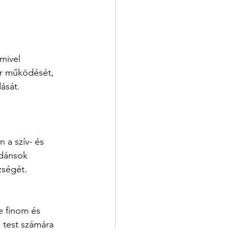
mivel 
er működését, 
ását.
 a szív- és 
idánsok 
zségét.
 finom és 
a test számára 