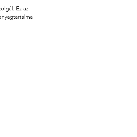
lgál. Ez az 
panyagtartalma 