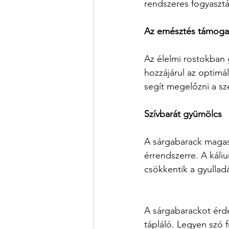
rendszeres fogyasztá
Az emésztés támoga
Az élelmi rostokban 
hozzájárul az optimá
segít megelőzni a sz
Szívbarát gyümölcs
A sárgabarack magas k
érrendszerre. A káli
csökkentik a gyulladá
A sárgabarackot érd
tápláló. Legyen szó f