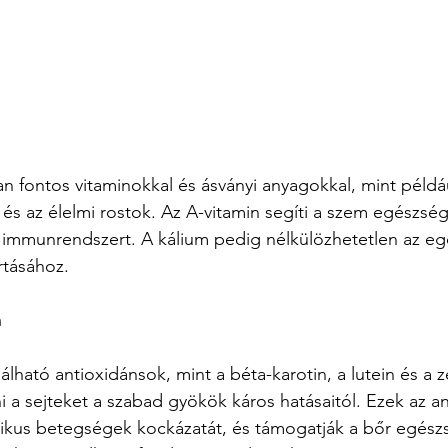
an fontos vitaminokkal és ásványi anyagokkal, mint példáu
 és az élelmi rostok. Az A-vitamin segíti a szem egészsé
 immunrendszert. A kálium pedig nélkülözhetetlen az eg
rtásához.
m
lható antioxidánsok, mint a béta-karotin, a lutein és a z
a sejteket a szabad gyökök káros hatásaitól. Ezek az a
ikus betegségek kockázatát, és támogatják a bőr egészs