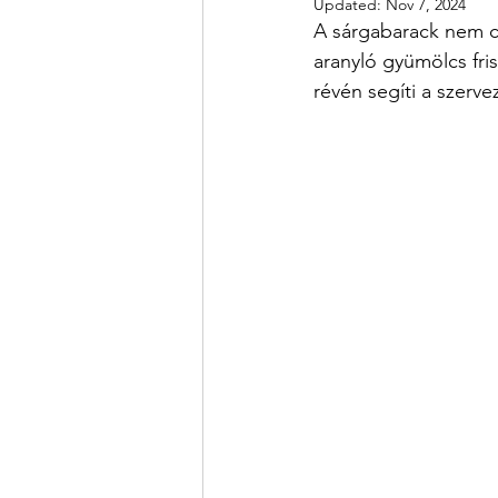
Updated:
Nov 7, 2024
A sárgabarack nem c
aranyló gyümölcs fris
révén segíti a szerv