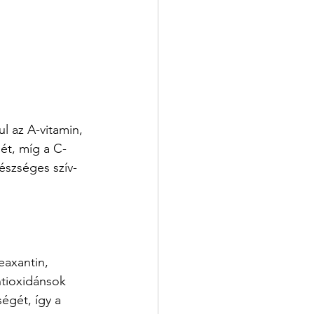
l az A-vitamin, 
gét, míg a C-
észséges szív- 
eaxantin, 
ntioxidánsok 
égét, így a 