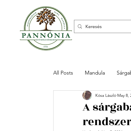
All Posts
Mandula
Sárga
Kósa László
May 8, 
A sárgab
rendszer